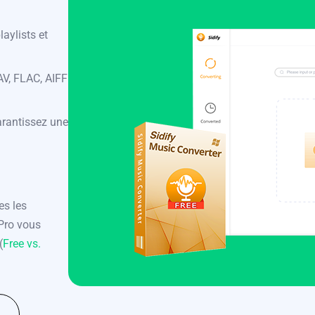
aylists et
V, FLAC, AIFF
garantissez une
es les
 Pro vous
(
Free vs.