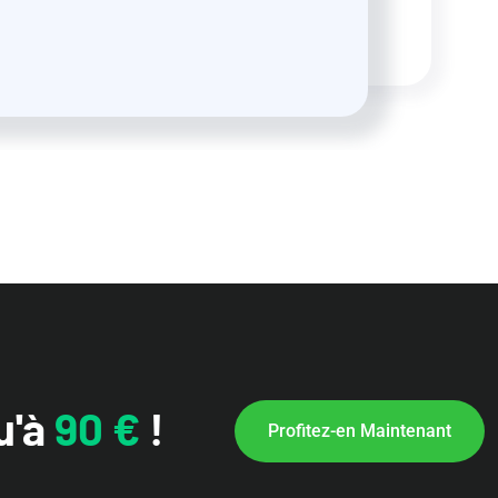
u'à
90 €
!
Profitez-en Maintenant