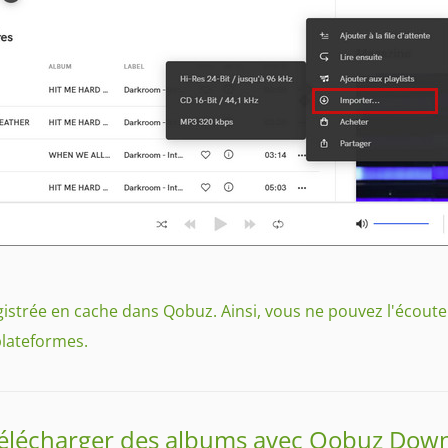
strée en cache dans Qobuz. Ainsi, vous ne pouvez l'écouter q
plateformes.
 télécharger des albums avec Qobuz Down