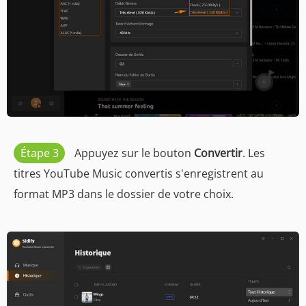
Étape 3
Appuyez sur le bouton
Convertir
. Les
titres YouTube Music convertis s'enregistrent au
format MP3 dans le dossier de votre choix.