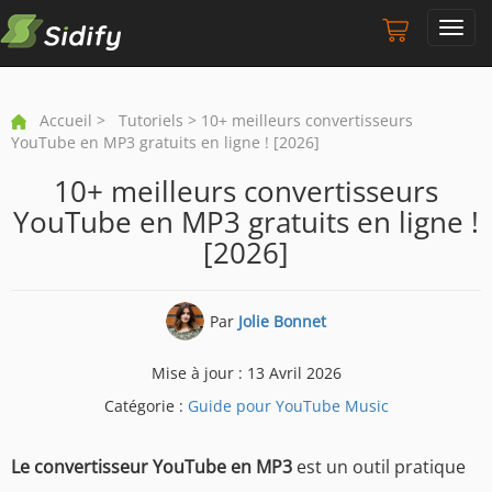
Toggl
navig
Accueil
>
Tutoriels
> 10+ meilleurs convertisseurs
YouTube en MP3 gratuits en ligne ! [2026]
10+ meilleurs convertisseurs
YouTube en MP3 gratuits en ligne !
[2026]
Par
Jolie Bonnet
Mise à jour : 13 Avril 2026
Catégorie :
Guide pour YouTube Music
Le convertisseur YouTube en MP3
est un outil pratique