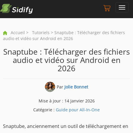
Toggl
navig
Accueil
>
Tutoriels
> Snaptube : Télécharger des fichiers
audio et vidéo sur Android en 2026
Snaptube : Télécharger des fichiers
audio et vidéo sur Android en
2026
Par
Jolie Bonnet
Mise à jour : 14 Janvier 2026
Catégorie :
Guide pour All-In-One
Snaptube, anciennement un outil de téléchargement en