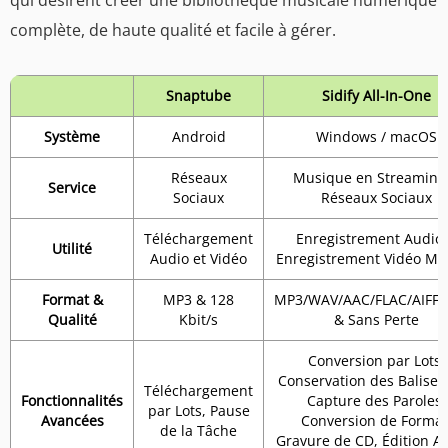
complète, de haute qualité et facile à gérer.
Snaptube
Sidify All-In-One
Système
Android
Windows / macOS
Réseaux
Musique en Streaming
Service
Sociaux
Réseaux Sociaux
Téléchargement
Enregistrement Audio
Utilité
Audio et Vidéo
Enregistrement Vidéo Mus
Format &
MP3 & 128
MP3/WAV/AAC/FLAC/AIFF/
Qualité
Kbit/s
& Sans Perte
Conversion par Lots,
Conservation des Balises 
Téléchargement
Fonctionnalités
Capture des Paroles,
par Lots, Pause
Avancées
Conversion de Format
de la Tâche
Gravure de CD, Édition A