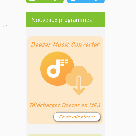
e
Nouveaux programmes
ande