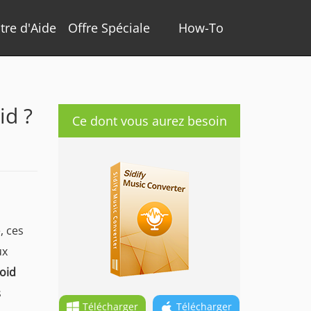
tre d'Aide
Offre Spéciale
How-To
id ?
Ce dont vous aurez besoin
, ces
ux
roid
s
Télécharger
Télécharger