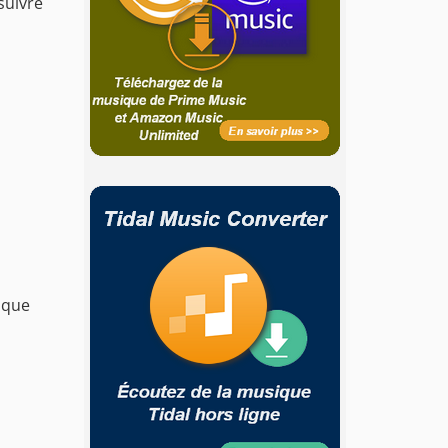
suivre
ique