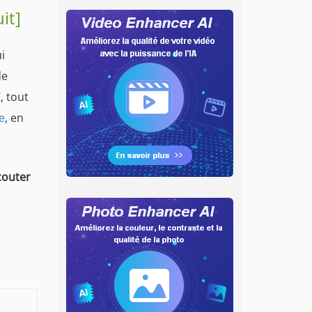
it]
i
de
, tout
e
, en
couter