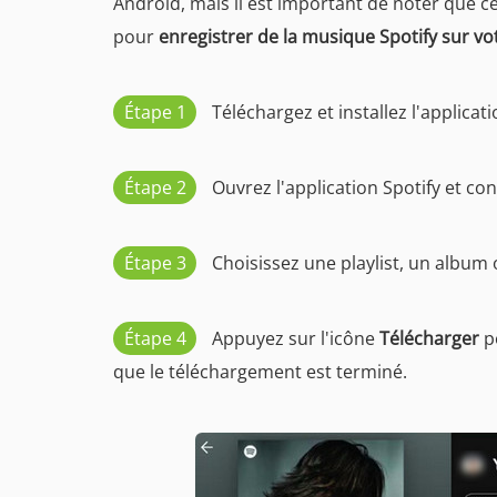
Android, mais il est important de noter que c
pour
enregistrer de la musique Spotify sur vo
Étape 1
Téléchargez et installez l'applicat
Étape 2
Ouvrez l'application Spotify et c
Étape 3
Choisissez une playlist, un album 
Étape 4
Appuyez sur l'icône
Télécharger
po
que le téléchargement est terminé.