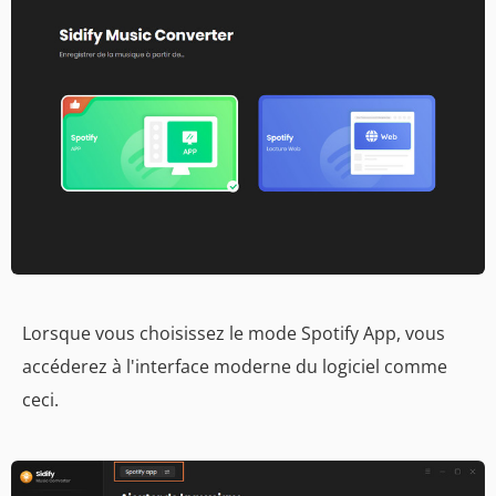
Lorsque vous choisissez le mode Spotify App, vous
accéderez à l'interface moderne du logiciel comme
ceci.