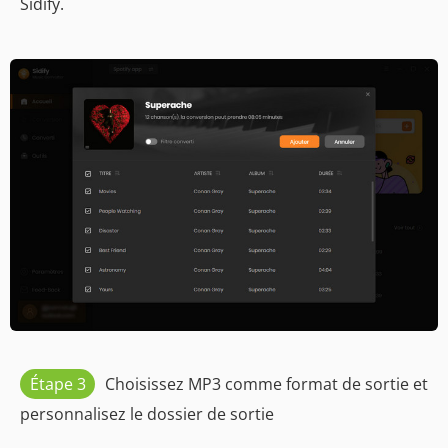
Sidify.
Étape 3
Choisissez MP3 comme format de sortie et
personnalisez le dossier de sortie