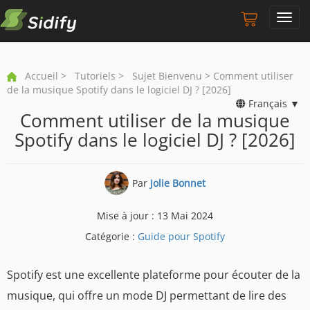
Toggl
navig
Accueil
>
Tutoriels
>
Sujet Bienvenu
> Comment utiliser
de la musique Spotify dans le logiciel DJ ? [2026]
Français ▼
Comment utiliser de la musique
Spotify dans le logiciel DJ ? [2026]
Par
Jolie Bonnet
Mise à jour : 13 Mai 2024
Catégorie :
Guide pour Spotify
Spotify est une excellente plateforme pour écouter de la
musique, qui offre un mode DJ permettant de lire des