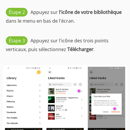
Étape 2
Appuyez sur
l'icône de votre bibliothèque
dans le menu en bas de l'écran.
Étape 3
Appuyez sur l'icône des trois points
verticaux, puis sélectionnez
Télécharger
.