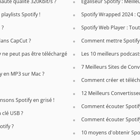
ute qualité 320Kbit/s ?
Égaliseur Spotify : Meille
laylists Spotify !
Spotify Wrapped 2024 : Q
 ?
Spotify Web Player : Tout
dans CapCut ?
Comment mettre Spotify 
y ne peut pas être téléchargé
Les 10 meilleurs podcasts
7 Meilleurs Sites de Conv
y en MP3 sur Mac ?
Comment créer et télécha
12 Meilleurs Convertisse
nsons Spotify en grisé !
Comment écouter Spotif
a clé USB ?
Comment écouter Spotify
tify ?
10 moyens d'obtenir Spo