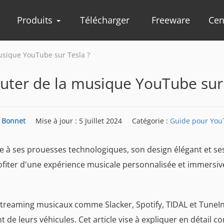
Produits
Télécharger
Freeware
Cen
sique YouTube sur Tesla ?
er de la musique YouTube sur 
e Bonnet
Mise à jour : 5 Juillet 2024
Catégorie :
Guide pour You
âce à ses prouesses technologiques, son design élégant et se
iter d'une expérience musicale personnalisée et immersive 
 streaming musicaux comme Slacker, Spotify, TIDAL et Tun
 de leurs véhicules. Cet article vise à expliquer en détail