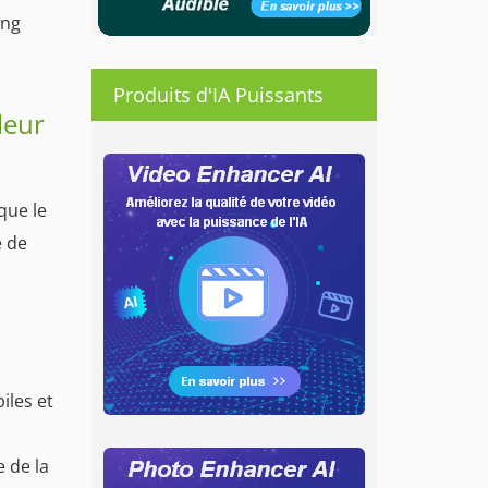
ing
Produits d'IA Puissants
leur
que le
e de
iles et
 de la