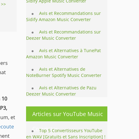
Sidify Apple Music Converter
 >>
Avis et Recommandations sur
Sidify Amazon Music Converter
Avis et Recommandations sur
Deezer Music Converter
Avis et Alternatives à TunePat
Amazon Music Converter
iers
Avis et Alternatives de
mat
NoteBurner Spotify Music Converter
Avis et Alternatives de Pazu
Deezer Music Converter
 10
MP3,
Articles sur YouTube Music
ium, et
écoute
Converter
Top 5 Convertisseurs YouTube
ement
en WAV [Gratuits et Sans Inscription] !