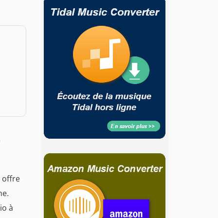
e
 offre
ne.
io à