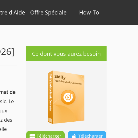
tre d'Aide
Offre Spéciale
How-To
026]
Ce dont vous aurez besoin
rmat de
ic. Le
aux
ez des
lle
Télécharger
Télécharger