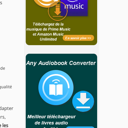
ns
 de
qualité
adapter
rs,
 les