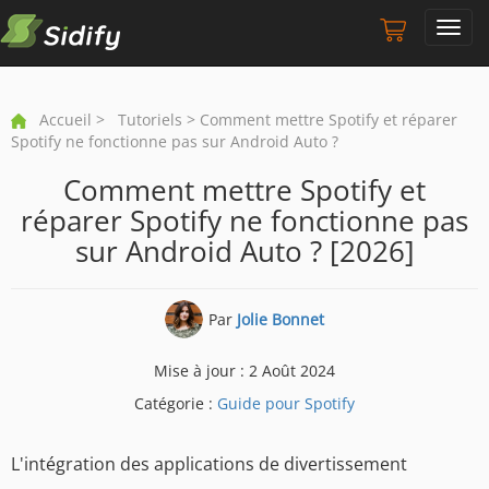
Toggl
navig
Accueil
>
Tutoriels
> Comment mettre Spotify et réparer
Spotify ne fonctionne pas sur Android Auto ?
Comment mettre Spotify et
réparer Spotify ne fonctionne pas
sur Android Auto ? [2026]
Par
Jolie Bonnet
Mise à jour : 2 Août 2024
Catégorie :
Guide pour Spotify
L'intégration des applications de divertissement