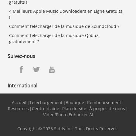
gratuits !
4 Meilleurs Apple Music Downloaders en Ligne Gratuits
!
Comment télécharger de la musique de SoundCloud ?
Comment télécharger de la musique Qobuz
gratuitement ?
Suivez-nous
International
Français
English
Accueil
|
Téléchargement
|
Boutique
|
Remboursement
|
Deutsch
Español
Resources
|
Centre d'aide
|
Plan du site
|
À propos de nous
|
Video/Photo Enhancer AI
日本語
Copyright © 2026 Sidify Inc. Tous Droits Réservés.