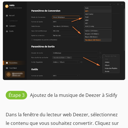
Étape 3
Ajoutez de la musique de Deezer à Sidify
Dans la fenêtre du lecteur web Deezer, sélectionnez
le contenu que vous souhaitez convertir. Cliquez sur