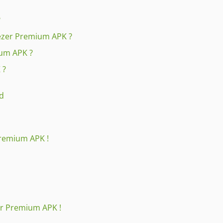
?
eezer Premium APK ?
ium APK ?
 ?
d
Premium APK !
r Premium APK !