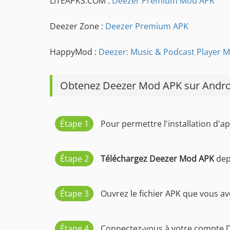
LITEAPKS.COM :
Deezer Premium Mod APK
Deezer Zone :
Deezer Premium APK
HappyMod :
Deezer: Music & Podcast Player 
Obtenez Deezer Mod APK sur Andro
Étape 1
Pour permettre l'installation d'ap
Étape 2
Téléchargez Deezer Mod APK
depu
Étape 3
Ouvrez le fichier APK que vous avez
Étape 4
Connectez-vous à votre compte De