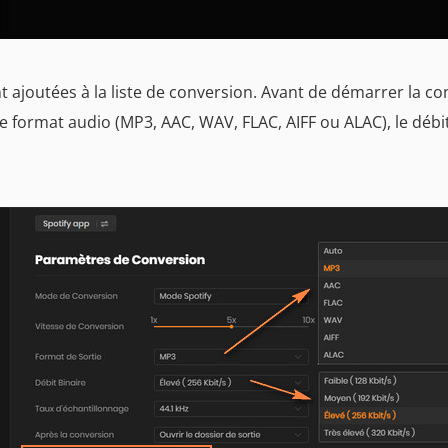
 ajoutées à la liste de conversion. Avant de démarrer la co
le format audio (MP3, AAC, WAV, FLAC, AIFF ou ALAC), le débit 