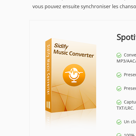
vous pouvez ensuite synchroniser les chanson
Spoti
Conve
MP3/AAC/
Prese
Prese
Captu
TXT/LRC.
Un cl
100% 