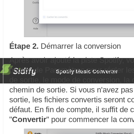
Étape 2.
Démarrer la conversion
Après avoir ajouté la piste Spotify, v
bouton de Paramètres pour régler le
Spotify Music Converter
de sortie, le mode de conversion, la q
chemin de sortie. Si vous n'avez pas
sortie, les fichiers convertis seront
défaut. En fin de compte, il suffit de
"
Convertir
" pour commencer la conv