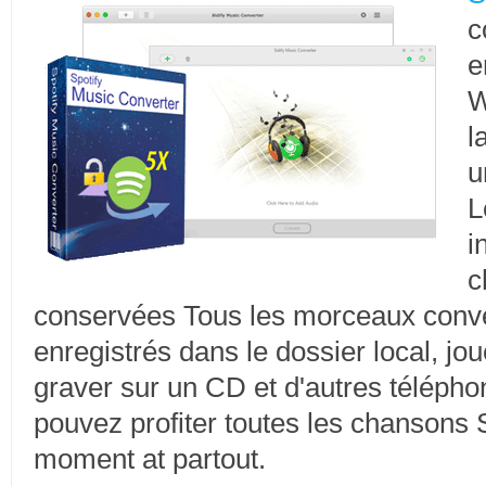
c
e
W
l
u
L
i
c
conservées Tous les morceaux conve
enregistrés dans le dossier local, jo
graver sur un CD et d'autres télépho
pouvez profiter toutes les chansons S
moment at partout.