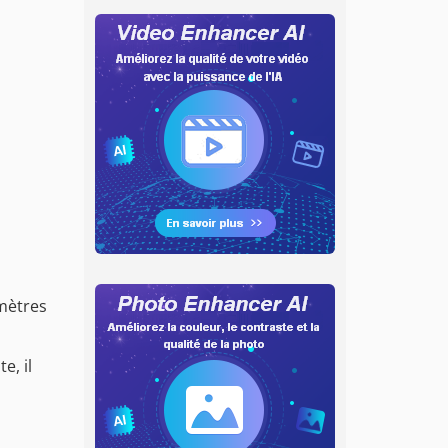
amètres
e, il