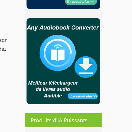
nson
ndez
Produits d'IA Puissants