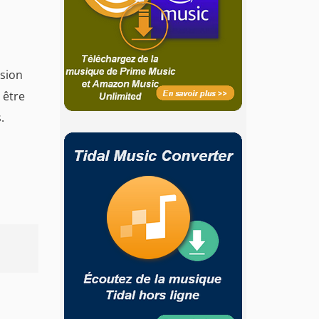
rsion
 être
.