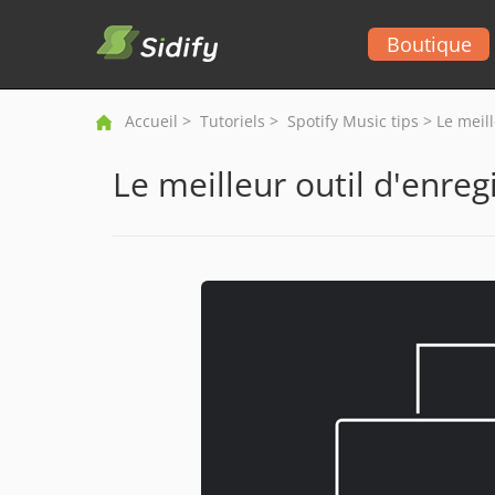
Boutique
Accueil
>
Tutoriels
>
Spotify Music tips
> Le meill
Le meilleur outil d'enreg